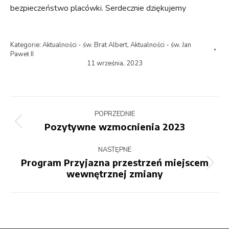
bezpieczeństwo placówki. Serdecznie dziękujemy
Kategorie:
Aktualności - św. Brat Albert
,
Aktualności - św. Jan
Paweł II
11 września, 2023
Nawigacja
POPRZEDNIE
wpisów
Pozytywne wzmocnienia 2023
Poprzedni
wpis:
NASTĘPNE
Program Przyjazna przestrzeń miejscem
Następny
wewnętrznej zmiany
wpis: