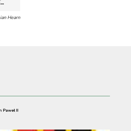
ć…
ian Hearn
n Paweł II