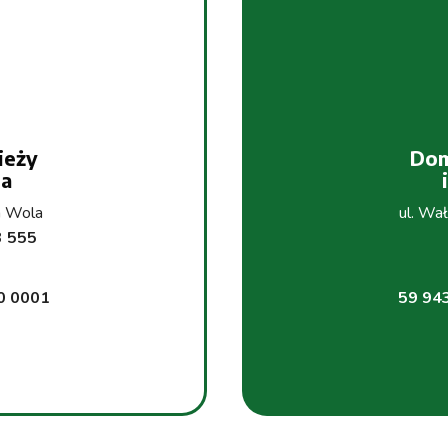
ieży
Dom
ta
a Wola
ul. Wa
3 555
0 0001
59 94