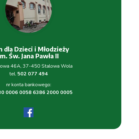
 dla Dzieci i Młodzieży
im. Św. Jana Pawła II
łowa 46A, 37-450 Stalowa Wola
tel.
502 077 494
nr konta bankowego:
30 0006 0058 6386 2000 0005