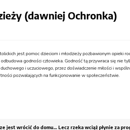
zieży (dawniej Ochronka)
olickich jest pomoc dzieciom i młodzieży pozbawionym opieki rod
jest odbudowa godności człowieka. Godność tą przywraca się nie 
 duchowego i uczuciowego, przez doświadczenie miłości i wspólno
tności pozwalających na funkcjonowanie w społeczeństwie.
ze jest wrócić do domu… Lecz rzeka wciąż płynie za pro