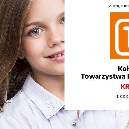
Zachęcam
Koł
Towarzystwa P
KR
z do