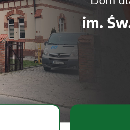
Dom dla
im. Św