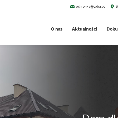
ochronka@tpba.pl
S
O nas
Aktualności
Doku