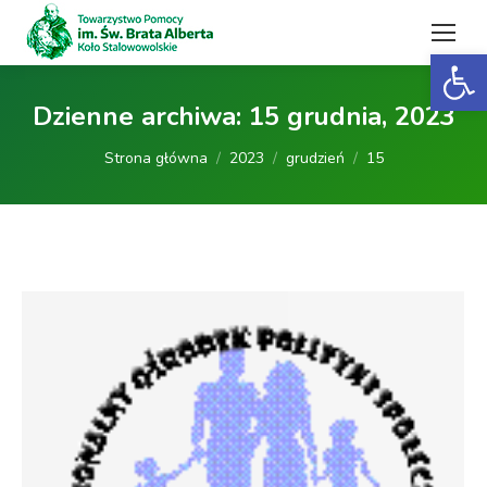
Open 
Dzienne archiwa:
15 grudnia, 2023
Jesteś tutaj:
Strona główna
2023
grudzień
15